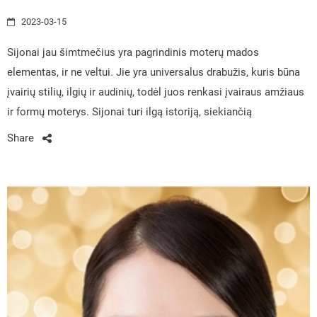
2023-03-15
Sijonai jau šimtmečius yra pagrindinis moterų mados
elementas, ir ne veltui. Jie yra universalus drabužis, kuris būna
įvairių stilių, ilgių ir audinių, todėl juos renkasi įvairaus amžiaus
ir formų moterys. Sijonai turi ilgą istoriją, siekiančią
Share