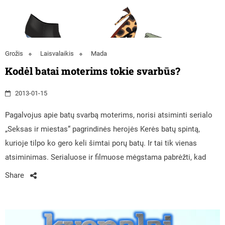
Grožis
Laisvalaikis
Mada
Kodėl batai moterims tokie svarbūs?
2013-01-15
Pagalvojus apie batų svarbą moterims, norisi atsiminti serialo
„Seksas ir miestas“ pagrindinės herojės Kerės batų spintą,
kurioje tilpo ko gero keli šimtai porų batų. Ir tai tik vienas
atsiminimas. Serialuose ir filmuose mėgstama pabrėžti, kad
Share