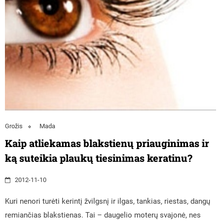
Grožis
Mada
Kaip atliekamas blakstienų priauginimas ir
ką suteikia plaukų tiesinimas keratinu?
2012-11-10
Kuri nenori turėti kerintį žvilgsnį ir ilgas, tankias, riestas, dangų
remiančias blakstienas. Tai – daugelio moterų svajonė, nes