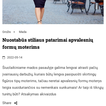
Grožis
Mada
Nuostabūs stiliaus patarimai apvalesnių
formų moterims
2022-05-14
Šiuolaikiniame mados pasaulyje galima lengvai atrasti pačių
įvairiausių darbužių, kuriais būtų lengva pasipuošti skirtingų
figūros tipų moterims, tačiau neretai apvalesnių formų moterys
teigia susiduriančios su nemenkais sunkumais! Ar taip iš tikrųjų
turėtų būti? Atsakymas akivaizdus
Share