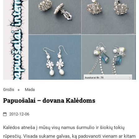
Grožis
Mada
Papuošalai – dovana Kalėdoms
2012-12-06
Kalėdos atneša į mūsų visų namus šurmulio ir šiokių tokių
rūpesčių. Visada sukame galvas, ką padovanoti vienam ar kitam