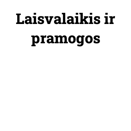
Skip
to
Laisvalaikis ir
content
pramogos