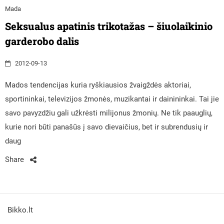
Mada
Seksualus apatinis trikotažas – šiuolaikinio
garderobo dalis
2012-09-13
Mados tendencijas kuria ryškiausios žvaigždės aktoriai,
sportininkai, televizijos žmonės, muzikantai ir dainininkai. Tai jie
savo pavyzdžiu gali užkrėsti milijonus žmonių. Ne tik paauglių,
kurie nori būti panašūs į savo dievaičius, bet ir subrendusių ir
daug
Share
Bikko.lt