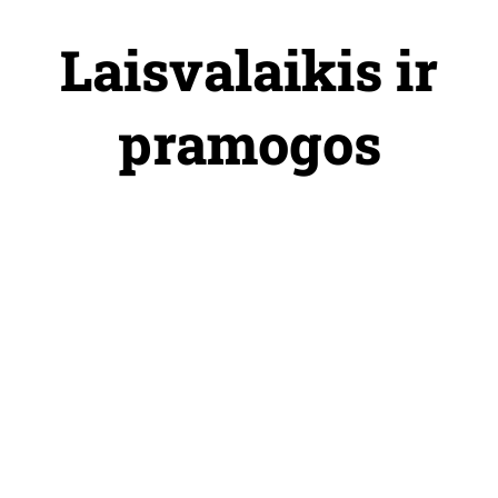
Skip
to
Laisvalaikis ir
content
pramogos