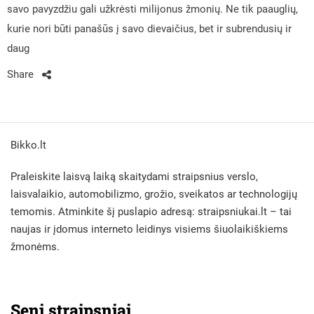
savo pavyzdžiu gali užkrėsti milijonus žmonių. Ne tik paauglių,
kurie nori būti panašūs į savo dievaičius, bet ir subrendusių ir
daug
Share
Bikko.lt
Praleiskite laisvą laiką skaitydami straipsnius verslo,
laisvalaikio, automobilizmo, grožio, sveikatos ar technologijų
temomis. Atminkite šį puslapio adresą:
straipsniukai.lt
– tai
naujas ir įdomus interneto leidinys visiems šiuolaikiškiems
žmonėms.
Seni straipsniai