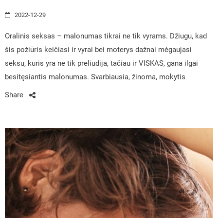
2022-12-29
Oralinis seksas – malonumas tikrai ne tik vyrams. Džiugu, kad
šis požiūris keičiasi ir vyrai bei moterys dažnai mėgaujasi
seksu, kuris yra ne tik preliudija, tačiau ir VISKAS, gana ilgai
besitęsiantis malonumas. Svarbiausia, žinoma, mokytis
Share