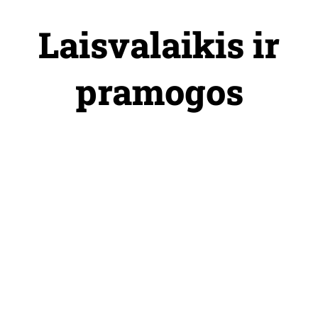
Skip
to
Laisvalaikis ir
content
pramogos