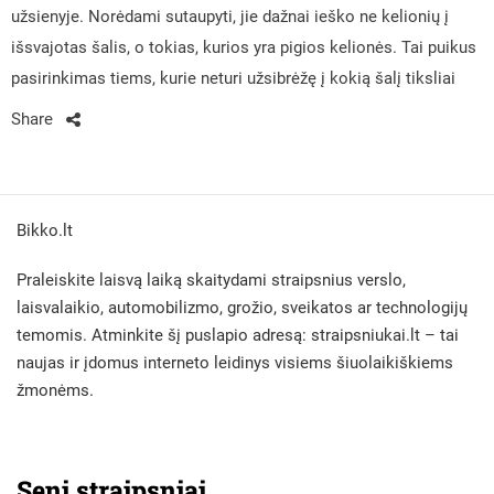
užsienyje. Norėdami sutaupyti, jie dažnai ieško ne kelionių į
išsvajotas šalis, o tokias, kurios yra pigios kelionės. Tai puikus
pasirinkimas tiems, kurie neturi užsibrėžę į kokią šalį tiksliai
Share
Bikko.lt
Praleiskite laisvą laiką skaitydami straipsnius verslo,
laisvalaikio, automobilizmo, grožio, sveikatos ar technologijų
temomis. Atminkite šį puslapio adresą:
straipsniukai.lt
– tai
naujas ir įdomus interneto leidinys visiems šiuolaikiškiems
žmonėms.
Seni straipsniai