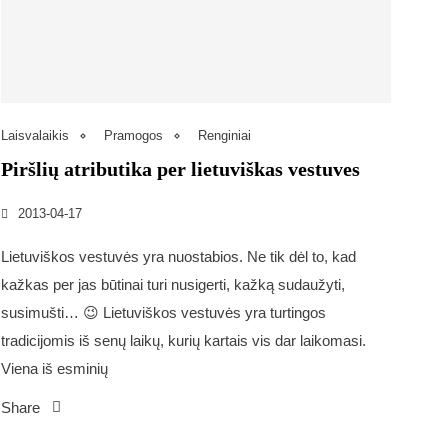
Laisvalaikis
Pramogos
Renginiai
Piršlių atributika per lietuviškas vestuves
2013-04-17
Lietuviškos vestuvės yra nuostabios. Ne tik dėl to, kad
kažkas per jas būtinai turi nusigerti, kažką sudaužyti,
susimušti… 😉 Lietuviškos vestuvės yra turtingos
tradicijomis iš senų laikų, kurių kartais vis dar laikomasi.
Viena iš esminių
Share