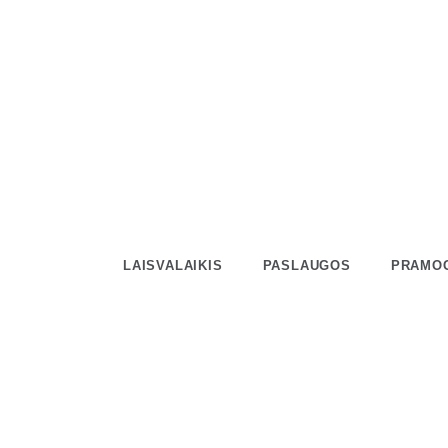
Skip
to
content
LAISVALAIKIS
PASLAUGOS
PRAMO