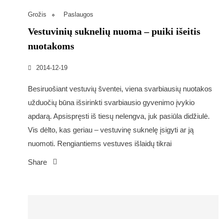
Grožis
Paslaugos
Vestuvinių suknelių nuoma – puiki išeitis
nuotakoms
2014-12-19
Besiruošiant vestuvių šventei, viena svarbiausių nuotakos
užduočių būna išsirinkti svarbiausio gyvenimo įvykio
apdarą. Apsispręsti iš tiesų nelengva, juk pasiūla didžiulė.
Vis dėlto, kas geriau – vestuvinę suknelę įsigyti ar ją
nuomoti. Rengiantiems vestuves išlaidų tikrai
Share