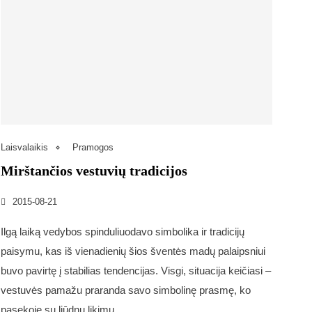
Laisvalaikis
Pramogos
Mirštančios vestuvių tradicijos
2015-08-21
Ilgą laiką vedybos spinduliuodavo simbolika ir tradicijų
paisymu, kas iš vienadienių šios šventės madų palaipsniui
buvo pavirtę į stabilias tendencijas. Visgi, situacija keičiasi –
vestuvės pamažu praranda savo simbolinę prasmę, ko
pasekoje su liūdnu likimu