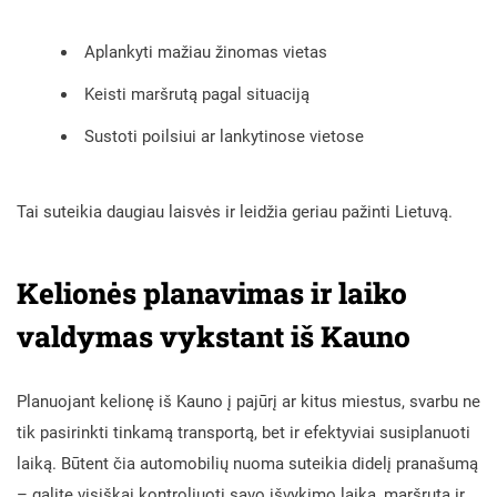
Aplankyti mažiau žinomas vietas
Keisti maršrutą pagal situaciją
Sustoti poilsiui ar lankytinose vietose
Tai suteikia daugiau laisvės ir leidžia geriau pažinti Lietuvą.
Kelionės planavimas ir laiko
valdymas vykstant iš Kauno
Planuojant kelionę iš Kauno į pajūrį ar kitus miestus, svarbu ne
tik pasirinkti tinkamą transportą, bet ir efektyviai susiplanuoti
laiką. Būtent čia automobilių nuoma suteikia didelį pranašumą
– galite visiškai kontroliuoti savo išvykimo laiką, maršrutą ir