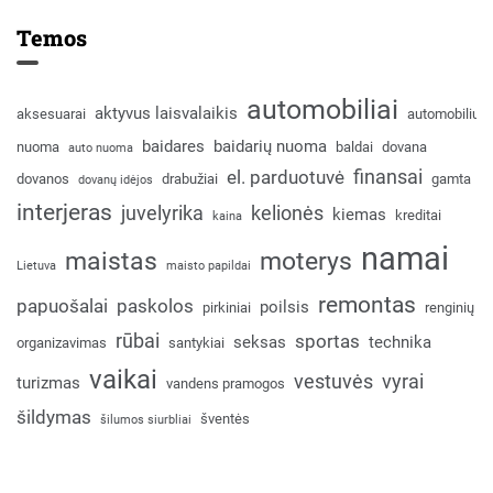
Temos
automobiliai
aktyvus laisvalaikis
aksesuarai
automobilių
baidares
baidarių nuoma
nuoma
baldai
dovana
auto nuoma
finansai
el. parduotuvė
dovanos
drabužiai
gamta
dovanų idėjos
interjeras
juvelyrika
kelionės
kiemas
kreditai
kaina
namai
maistas
moterys
Lietuva
maisto papildai
remontas
papuošalai
paskolos
poilsis
pirkiniai
renginių
rūbai
sportas
seksas
technika
organizavimas
santykiai
vaikai
vestuvės
vyrai
turizmas
vandens pramogos
šildymas
šventės
šilumos siurbliai