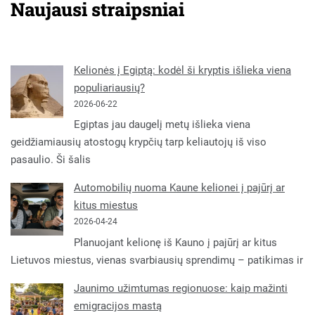
Naujausi straipsniai
Kelionės į Egiptą: kodėl ši kryptis išlieka viena
populiariausių?
2026-06-22
Egiptas jau daugelį metų išlieka viena
geidžiamiausių atostogų krypčių tarp keliautojų iš viso
pasaulio. Ši šalis
Automobilių nuoma Kaune kelionei į pajūrį ar
kitus miestus
2026-04-24
Planuojant kelionę iš Kauno į pajūrį ar kitus
Lietuvos miestus, vienas svarbiausių sprendimų – patikimas ir
Jaunimo užimtumas regionuose: kaip mažinti
emigracijos mastą