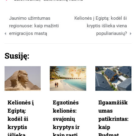
Navigacija
Jaunimo užimtumas
Kelionės į Egiptą: kodėl ši
tarp
regionuose: kaip mažinti
kryptis išlieka viena
emigracijos mastą
populiariausių?
įrašų
Susiję:
Kelionės į
Egzotinės
Ilgaamžišk
Egiptą:
kelionės:
umas
kodėl ši
svajonių
patikrintas:
kryptis
kryptys ir
kaip
išlieka
kaip rasti
Budmat