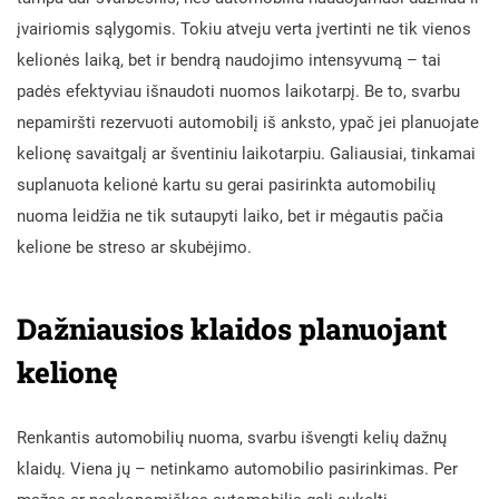
įvairiomis sąlygomis. Tokiu atveju verta įvertinti ne tik vienos
kelionės laiką, bet ir bendrą naudojimo intensyvumą – tai
padės efektyviau išnaudoti nuomos laikotarpį. Be to, svarbu
nepamiršti rezervuoti automobilį iš anksto, ypač jei planuojate
kelionę savaitgalį ar šventiniu laikotarpiu. Galiausiai, tinkamai
suplanuota kelionė kartu su gerai pasirinkta automobilių
nuoma leidžia ne tik sutaupyti laiko, bet ir mėgautis pačia
kelione be streso ar skubėjimo.
Dažniausios klaidos planuojant
kelionę
Renkantis automobilių nuoma, svarbu išvengti kelių dažnų
klaidų. Viena jų – netinkamo automobilio pasirinkimas. Per