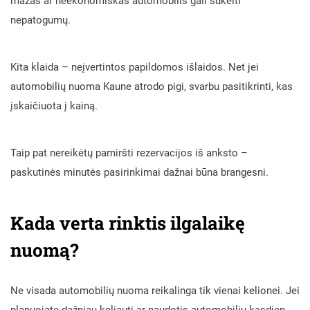
mažas ar neekonomiškas automobilis gali sukelti
nepatogumų.
Kita klaida – neįvertintos papildomos išlaidos. Net jei
automobilių nuoma Kaune atrodo pigi, svarbu pasitikrinti, kas
įskaičiuota į kainą.
Taip pat nereikėtų pamiršti rezervacijos iš anksto –
paskutinės minutės pasirinkimai dažnai būna brangesni.
Kada verta rinktis ilgalaikę
nuomą?
Ne visada automobilių nuoma reikalinga tik vienai kelionei. Jei
planuojate dažniau keliauti ar naudotis automobiliu kasdien,