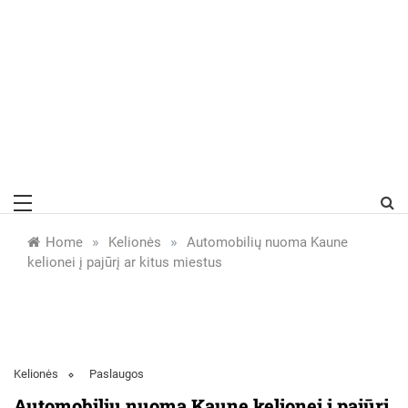
»
»
Home
Kelionės
Automobilių nuoma Kaune
kelionei į pajūrį ar kitus miestus
Kelionės
Paslaugos
Automobilių nuoma Kaune kelionei į pajūrį