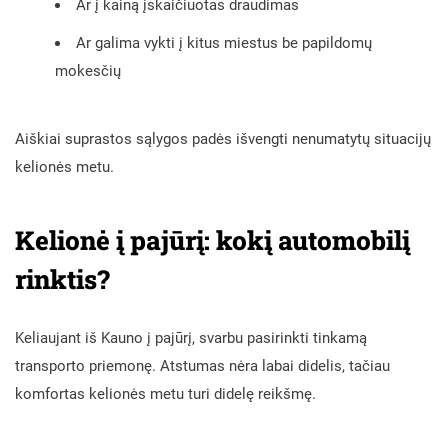
Ar į kainą įskaičiuotas draudimas
Ar galima vykti į kitus miestus be papildomų
mokesčių
Aiškiai suprastos sąlygos padės išvengti nenumatytų situacijų
kelionės metu.
Kelionė į pajūrį: kokį automobilį
rinktis?
Keliaujant iš Kauno į pajūrį, svarbu pasirinkti tinkamą
transporto priemonę. Atstumas nėra labai didelis, tačiau
komfortas kelionės metu turi didelę reikšmę.