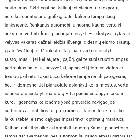
sustojimus. Skirtingai nei keliaujant viešuoju transportu,
nereikia derintis prie grafikų, todėl kelionė tampa daug
lankstesnė. Renkantis automobiliu nuoma Kaune, verta iš
anksto įsivertinti, kada planuojate išvykti – ankstyvas rytas ar
vėlyvas vakaras dažnai leidžia išvengti didesnių eismo srautų,
ypač išvažiuojant iš miesto. Taip pat svarbu numatyti
sustojimus – jei keliaujate į pajūrį, galite suplanuoti trumpas
pertraukas pakeliui, pavyzdžiui, aplankyti įdomias vietas ar
tiesiog pailsėti. Tokiu būdu kelionė tampa ne tik patogesnė,
bet ir įdomesnė. Jei planuojate aplankyti kelis miestus, verta
iš anksto susidaryti maršrutą – tai padės sutaupyti laiko ir
kuro. Ilgesnėms kelionėms ypač praverčia navigacijos
sistemos ar mobiliosios programėlės, kurios leidžia realiu
laiku stebėti eismo sąlygas ir pasirinkti optimalų maršrutą.
Kalbant apie ilgalaikę automobilių nuomą Kaune, planavimas
tampa dar svarbesnis, nes automobiliu naudojamasi dažniau ir