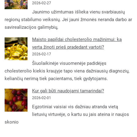
2026-02-27
Jaunimo užimtumas išlieka vienu svarbiausių
regionų stabilumo veiksnių. Jei jauni žmonės neranda darbo ar
savirealizacijos galimybių,
Maisto papildai cholesterolio mažinimui: ką
verta žinoti prieš pradedant vartoti?
2026-02-17
Šiuolaikinėje visuomenėje padidėjęs
cholesterolio kiekis kraujyje tapo viena dažniausių diagnozių,
keliančių nerimą tiek pacientams, tiek gydytojams.
Kur gali būti naudojami tamarindai?
2026-02-01
Egzotiniai vaisiai vis dažniau atranda vietą
lietuvių virtuvėje, o kartu su jais ateina ir naujos
skonio