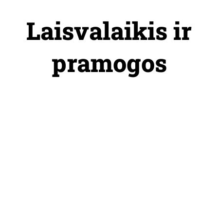
Skip
to
Laisvalaikis ir
content
pramogos