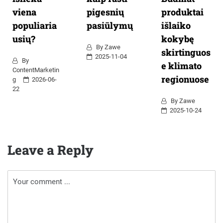
viena
pigesnių
produktai
populiaria
pasiūlymų
išlaiko
usių?
kokybę
By
Zawe
skirtinguos
2025-11-04
By
e klimato
ContentMarketin
regionuose
G
2026-06-
22
By
Zawe
2025-10-24
Leave a Reply