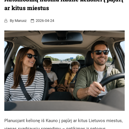
ar kitus miestus
By
Maruxz
2026-04-24
Planuojant kelionę iš Kauno į pajūrį ar kitus Lietuvos miestus,
vienas svarbiausių sprendimų – patikimas ir patogus