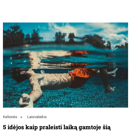
Kelionės
Laisvalaikis
5 idėjos kaip praleisti laiką gamtoje šią