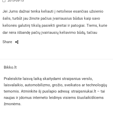
2013-05-13
Jei Jums dažnai tenka keliauti į netoliese esančias užsienio
šalis, turbūt jau žinote pačius įvairiausius būdus kaip savo
kelionės galutinį tikslą pasiekti greitai ir patogiai. Tiems, kurie
dar nėra išbandę pačių įvairiausių keliavimo būdų, tačiau
Share
Bikko.lt
Praleiskite laisvą laiką skaitydami straipsnius verslo,
laisvalaikio, automobilizmo, grožio, sveikatos ar technologijų
temomis. Atminkite šį puslapio adresą:
straipsniukai.lt
– tai
naujas ir įdomus interneto leidinys visiems šiuolaikiškiems
žmonėms.