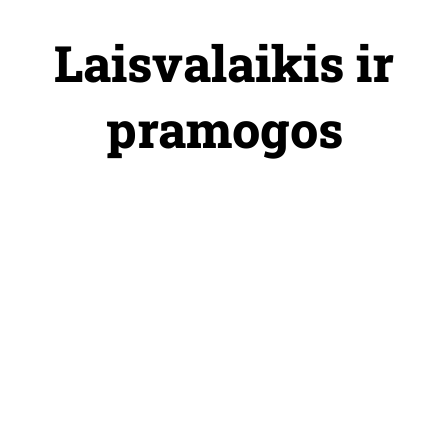
Skip
to
Laisvalaikis ir
content
pramogos