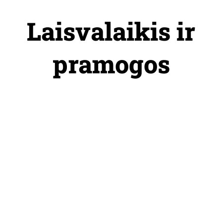
Skip
to
Laisvalaikis ir
content
pramogos