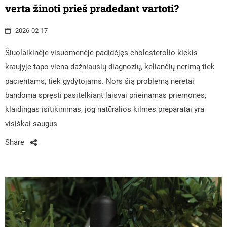
verta žinoti prieš pradedant vartoti?
2026-02-17
Šiuolaikinėje visuomenėje padidėjęs cholesterolio kiekis
kraujyje tapo viena dažniausių diagnozių, keliančių nerimą tiek
pacientams, tiek gydytojams. Nors šią problemą neretai
bandoma spręsti pasitelkiant laisvai prieinamas priemones,
klaidingas įsitikinimas, jog natūralios kilmės preparatai yra
visiškai saugūs
Share