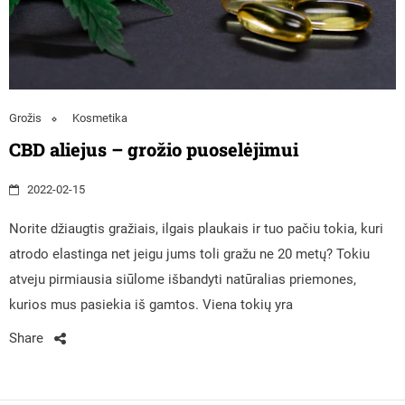
Grožis
Kosmetika
CBD aliejus – grožio puoselėjimui
2022-02-15
Norite džiaugtis gražiais, ilgais plaukais ir tuo pačiu tokia, kuri
atrodo elastinga net jeigu jums toli gražu ne 20 metų? Tokiu
atveju pirmiausia siūlome išbandyti natūralias priemones,
kurios mus pasiekia iš gamtos. Viena tokių yra
Share