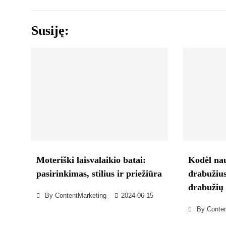
tarp
įrašų
Susiję:
Moteriški laisvalaikio batai:
Kodėl nau
pasirinkimas, stilius ir priežiūra
drabužius
drabužių 
By
ContentMarketing
2024-06-15
By
Conte