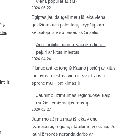
viena populiariausių?
2026-06-22
Egiptas jau daugelį metų išlieka viena
dą,
geidžiamiausių atostogų krypčių tarp
keliautojų iš viso pasaulio. Ši šalis
edai
,
Automobilių nuoma Kaune kelionei į
pajūrį ar kitus miestus
2026-04-24
Planuojant kelionę iš Kauno į pajūrį ar kitus
Lietuvos miestus, vienas svarbiausių
nti iš
sprendimų – patikimas ir
Jaunimo užimtumas regionuose: kaip
mažinti emigracijos mastą
2026-02-27
Jaunimo užimtumas išlieka vienu
svarbiausių regionų stabilumo veiksnių. Jei
r
jauni žmonės neranda darbo ar