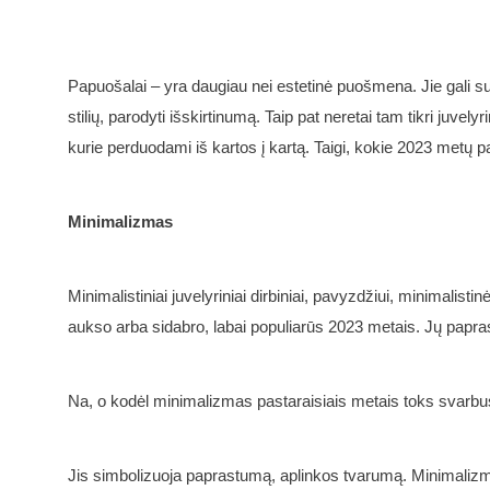
Papuošalai – yra daugiau nei estetinė puošmena. Jie gali sut
stilių, parodyti išskirtinumą. Taip pat neretai tam tikri juvely
kurie perduodami iš kartos į kartą. Taigi, kokie 2023 metų p
Minimalizmas
Minimalistiniai juvelyriniai dirbiniai, pavyzdžiui, minimalist
aukso arba sidabro, labai populiarūs 2023 metais. Jų paprast
Na, o kodėl minimalizmas pastaraisiais metais toks svarb
Jis simbolizuoja paprastumą, aplinkos tvarumą. Minimalizmas