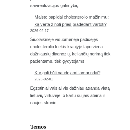
savirealizacijos galimybių,
Maisto papildai cholesterolio mažinimui:
ką verta žinoti prieš pradedant vartoti?
2026-02-17
Šiuolaikinėje visuomenėje padidėjęs
cholesterolio kiekis kraujyje tapo viena
dažniausių diagnozių, keliančių nerimą tiek
pacientams, tiek gydytojams.
Kur gali būti naudojami tamarindai?
2026-02-01
Egzotiniai vaisiai vis dažniau atranda vietą
lietuvių virtuvėje, o kartu su jais ateina ir
naujos skonio
Temos