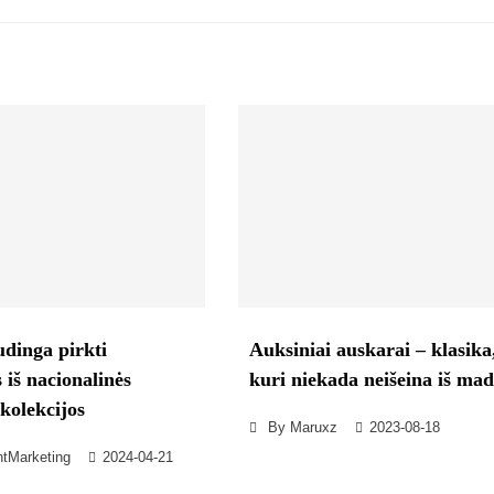
dinga pirkti
Auksiniai auskarai – klasika
 iš nacionalinės
kuri niekada neišeina iš mad
kolekcijos
By
Maruxz
2023-08-18
ntMarketing
2024-04-21