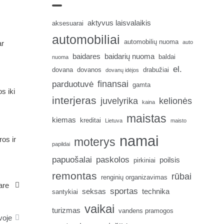
aktyvus laisvalaikis
aksesuarai
automobiliai
automobilių nuoma
auto
ar
baidares
baidarių nuoma
baldai
nuoma
el.
dovana
dovanos
drabužiai
dovanų idėjos
finansai
parduotuvė
gamta
s iki
interjeras
juvelyrika
kelionės
kaina
maistas
kiemas
kreditai
Lietuva
maisto
namai
ros ir
moterys
papildai
papuošalai
paskolos
poilsis
pirkiniai
remontas
rūbai
renginių organizavimas
are
sportas
seksas
technika
santykiai
vaikai
turizmas
vandens pramogos
voje