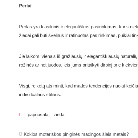
Perlai
Perlas yra klasikinis ir elegantiškas pasirinkimas, kuris ni
žiedai gali būti švelnus ir rafinuotas pasirinkimas, puikiai tin
Jie laikomi vienais iš gražiausių ir elegantiškiausių natūrali
rožinės ar net juodos, leis jums pritaikyti dirbinį prie kiekv
Visgi, reikėtų atsiminti, kad mados tendencijos nuolat keičia
individualaus stiliaus.
papuošalai
,
žiedai
Navigacija
Kokios moteriškos piniginės madingos šiais metais?