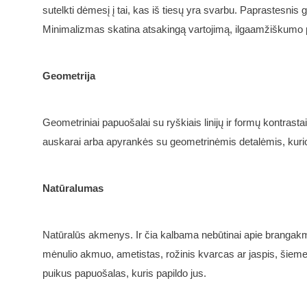
sutelkti dėmesį į tai, kas iš tiesų yra svarbu. Paprastesnis 
Minimalizmas skatina atsakingą vartojimą, ilgaamžiškumo pr
Geometrija
Geometriniai papuošalai su ryškiais linijų ir formų kontrastais
auskarai arba apyrankės su geometrinėmis detalėmis, kurios 
Natūralumas
Natūralūs akmenys. Ir čia kalbama nebūtinai apie brangakm
mėnulio akmuo, ametistas, rožinis kvarcas ar jaspis, šiemet l
puikus papuošalas, kuris papildo jus.