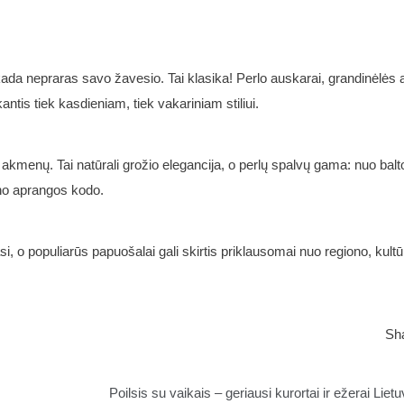
ekada nepraras savo žavesio. Tai klasika! Perlo auskarai, grandinėlės 
kantis tiek kasdieniam, tiek vakariniam stiliui.
ų akmenų. Tai natūrali grožio elegancija, o perlų spalvų gama: nuo balto
ieno aprangos kodo.
si, o populiarūs papuošalai gali skirtis priklausomai nuo regiono, kultū
Sh
Poilsis su vaikais – geriausi kurortai ir ežerai Lietu