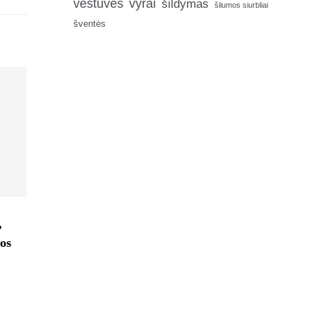
vestuvės
vyrai
šildymas
šilumos siurbliai
šventės
,
os