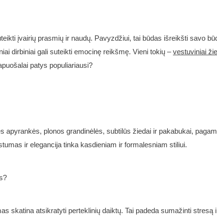
eikti įvairių prasmių ir naudų. Pavyzdžiui, tai būdas išreikšti savo bū
riniai dirbiniai gali suteikti emocinę reikšmę. Vieni tokių –
vestuviniai ži
apuošalai patys populiariausi?
inės apyrankės, plonos grandinėlės, subtilūs žiedai ir pakabukai, pagami
umas ir elegancija tinka kasdieniam ir formalesniam stiliui.
us?
 skatina atsikratyti perteklinių daiktų. Tai padeda sumažinti stresą i