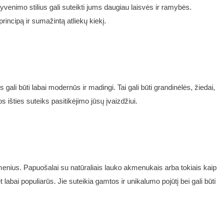
gyvenimo stilius gali suteikti jums daugiau laisvės ir ramybės.
incipą ir sumažintą atliekų kiekį.
 gali būti labai modernūs ir madingi. Tai gali būti grandinėlės, žiedai,
išties suteiks pasitikėjimo jūsų įvaizdžiui.
enius. Papuošalai su natūraliais lauko akmenukais arba tokiais kaip
abai populiarūs. Jie suteikia gamtos ir unikalumo pojūtį bei gali būti