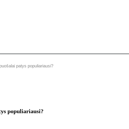
puošalai patys populiariausi?
tys populiariausi?