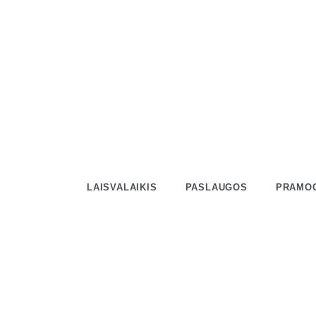
Skip
to
content
LAISVALAIKIS
PASLAUGOS
PRAMO