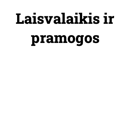
Skip
to
Laisvalaikis ir
content
pramogos