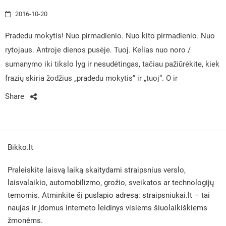
2016-10-20
Pradedu mokytis! Nuo pirmadienio. Nuo kito pirmadienio. Nuo
rytojaus. Antroje dienos pusėje. Tuoj. Kelias nuo noro /
sumanymo iki tikslo lyg ir nesudėtingas, tačiau pažiūrėkite, kiek
frazių skiria žodžius „pradedu mokytis“ ir „tuoj“. O ir
Share
Bikko.lt
Praleiskite laisvą laiką skaitydami straipsnius verslo,
laisvalaikio, automobilizmo, grožio, sveikatos ar technologijų
temomis. Atminkite šį puslapio adresą:
straipsniukai.lt
– tai
naujas ir įdomus interneto leidinys visiems šiuolaikiškiems
žmonėms.