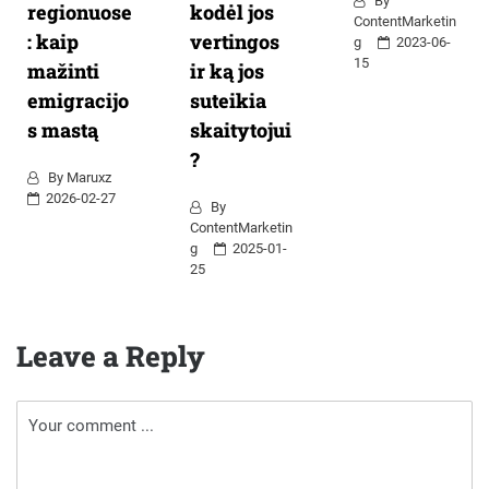
By
regionuose
kodėl jos
ContentMarketin
: kaip
vertingos
G
2023-06-
15
mažinti
ir ką jos
emigracijo
suteikia
s mastą
skaitytojui
?
By
Maruxz
2026-02-27
By
ContentMarketin
G
2025-01-
25
Leave a Reply