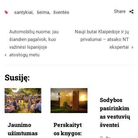
Share
santykiai
,
šeima
,
šventės
Navigacija
Automobilių nuoma: jau
Nauji butai Klaipėdoje ir jų
tarp
šiandien pagalvok, kuo
privalumai – atsako NT
važinėsi Ispanijoje
ekspertai
įrašų
atostogų metu
Susiję:
Sodybos
pasirinkim
as vestuvių
šventei
Jaunimo
Perskaityt
užimtumas
os knygos: