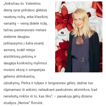
„Anksčiau šv. Valentino
dieną vyrai pirkdavo glėbius
raudonų rožių, arba klasikinį
variantą – vieną didelė rožę,
tačiau pastaraisiais metais
stebime daugiau
įsiklausymo į šalia esantį
asmenį, todėl retėja
atsitiktinių pirkimų ir
daugėja konkrečių mylimos
moters skonį ir simpatijas
gėlems atitinkančių
užsakymų. Perka ir tulpes ir lengvesnes gėles, dažnai tuo
rūpinamasi iš anksto, nelaukiant paskutinės akimirkos, kad
nereikėtų rinktis iš to, kas liko“, – pasakoja gėlių dizaino
studijos „Nerine“ floristė.