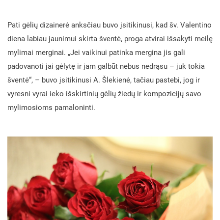
Pati gėlių dizainerė anksčiau buvo įsitikinusi, kad šv. Valentino
diena labiau jaunimui skirta šventė, proga atvirai išsakyti meilę
mylimai merginai. „Jei vaikinui patinka mergina jis gali
padovanoti jai gėlytę ir jam galbūt nebus nedrąsu – juk tokia
šventė“, – buvo įsitikinusi A. Šlekienė, tačiau pastebi, jog ir
vyresni vyrai ieko išskirtinių gėlių žiedų ir kompozicijų savo
mylimosioms pamaloninti.