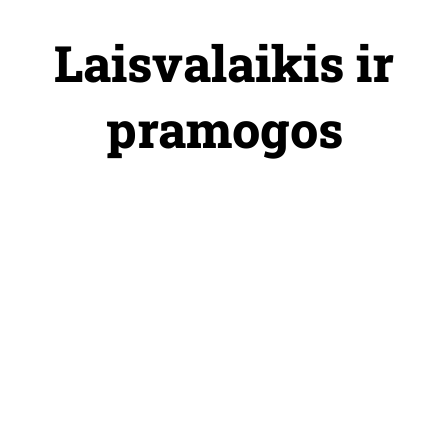
Skip
to
Laisvalaikis ir
content
pramogos