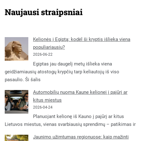
Naujausi straipsniai
Kelionės į Egiptą: kodėl ši kryptis išlieka viena
populiariausių?
2026-06-22
Egiptas jau daugelį metų išlieka viena
geidžiamiausių atostogų krypčių tarp keliautojų iš viso
pasaulio. Ši šalis
Automobilių nuoma Kaune kelionei į pajūrį ar
kitus miestus
2026-04-24
Planuojant kelionę iš Kauno į pajūrį ar kitus
Lietuvos miestus, vienas svarbiausių sprendimų – patikimas ir
Jaunimo užimtumas regionuose: kaip mažinti