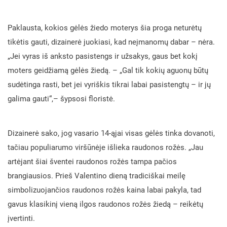
Paklausta, kokios gėlės žiedo moterys šia proga neturėtų
tikėtis gauti, dizainerė juokiasi, kad neįmanomų dabar – nėra.
„Jei vyras iš anksto pasistengs ir užsakys, gaus bet kokį
moters geidžiamą gėlės žiedą. – „Gal tik kokių aguonų būtų
sudėtinga rasti, bet jei vyriškis tikrai labai pasistengtų – ir jų
galima gauti“,– šypsosi floristė.
Dizainerė sako, jog vasario 14-ąjai visas gėlės tinka dovanoti,
tačiau populiarumo viršūnėje išlieka raudonos rožės. „Jau
artėjant šiai šventei raudonos rožės tampa pačios
brangiausios. Prieš Valentino dieną tradiciškai meilę
simbolizuojančios raudonos rožės kaina labai pakyla, tad
gavus klasikinį vieną ilgos raudonos rožės žiedą – reikėtų
įvertinti.