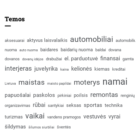
Temos
automobiliai
aktyvus laisvalaikis
aksesuarai
automobilių
baidares
baidarių nuoma
nuoma
baldai
dovana
auto nuoma
finansai
el. parduotuvė
dovanos
drabužiai
gamta
dovanų idėjos
interjeras
juvelyrika
kelionės
kiemas
kreditai
kaina
namai
maistas
moterys
Lietuva
maisto papildai
remontas
papuošalai
paskolos
poilsis
pirkiniai
renginių
rūbai
sportas
seksas
technika
organizavimas
santykiai
vaikai
vestuvės
vyrai
turizmas
vandens pramogos
šildymas
šventės
šilumos siurbliai