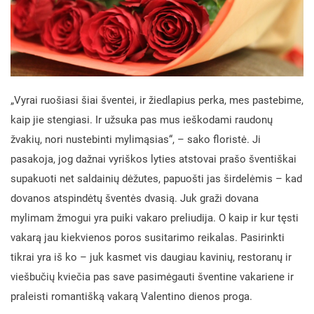
„Vyrai ruošiasi šiai šventei, ir žiedlapius perka, mes pastebime,
kaip jie stengiasi. Ir užsuka pas mus ieškodami raudonų
žvakių, nori nustebinti mylimąsias“, – sako floristė. Ji
pasakoja, jog dažnai vyriškos lyties atstovai prašo šventiškai
supakuoti net saldainių dėžutes, papuošti jas širdelėmis – kad
dovanos atspindėtų šventės dvasią. Juk graži dovana
mylimam žmogui yra puiki vakaro preliudija. O kaip ir kur tęsti
vakarą jau kiekvienos poros susitarimo reikalas. Pasirinkti
tikrai yra iš ko – juk kasmet vis daugiau kavinių, restoranų ir
viešbučių kviečia pas save pasimėgauti šventine vakariene ir
praleisti romantišką vakarą Valentino dienos proga.