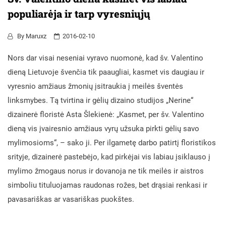
populiarėja ir tarp vyresniųjų
By
Maruxz
2016-02-10
Nors dar visai neseniai vyravo nuomonė, kad šv. Valentino
dieną Lietuvoje švenčia tik paaugliai, kasmet vis daugiau ir
vyresnio amžiaus žmonių įsitraukia į meilės šventės
linksmybes. Tą tvirtina ir gėlių dizaino studijos „Nerine“
dizainerė floristė Asta Šlekienė: „Kasmet, per šv. Valentino
dieną vis įvairesnio amžiaus vyrų užsuka pirkti gėlių savo
mylimosioms“, – sako ji. Per ilgametę darbo patirtį floristikos
srityje, dizainerė pastebėjo, kad pirkėjai vis labiau įsiklauso į
mylimo žmogaus norus ir dovanoja ne tik meilės ir aistros
simboliu tituluojamas raudonas rožes, bet drąsiai renkasi ir
pavasariškas ar vasariškas puokštes.