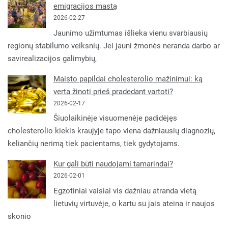
emigracijos mastą
2026-02-27
Jaunimo užimtumas išlieka vienu svarbiausių
regionų stabilumo veiksnių. Jei jauni žmonės neranda darbo ar
savirealizacijos galimybių,
Maisto papildai cholesterolio mažinimui: ką
verta žinoti prieš pradedant vartoti?
2026-02-17
Šiuolaikinėje visuomenėje padidėjęs
cholesterolio kiekis kraujyje tapo viena dažniausių diagnozių,
keliančių nerimą tiek pacientams, tiek gydytojams.
Kur gali būti naudojami tamarindai?
2026-02-01
Egzotiniai vaisiai vis dažniau atranda vietą
lietuvių virtuvėje, o kartu su jais ateina ir naujos
skonio