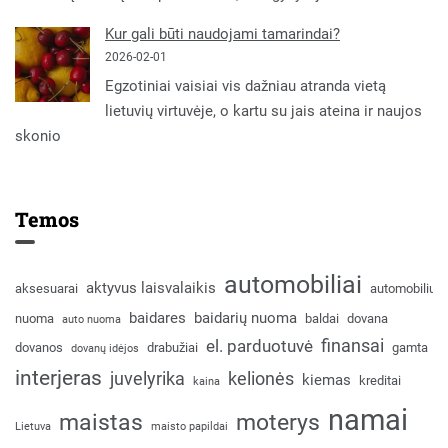
Kur gali būti naudojami tamarindai?
2026-02-01
Egzotiniai vaisiai vis dažniau atranda vietą
lietuvių virtuvėje, o kartu su jais ateina ir naujos
skonio
Temos
automobiliai
aktyvus laisvalaikis
aksesuarai
automobilių
baidares
baidarių nuoma
nuoma
baldai
dovana
auto nuoma
finansai
el. parduotuvė
dovanos
drabužiai
gamta
dovanų idėjos
interjeras
juvelyrika
kelionės
kiemas
kreditai
kaina
namai
maistas
moterys
Lietuva
maisto papildai