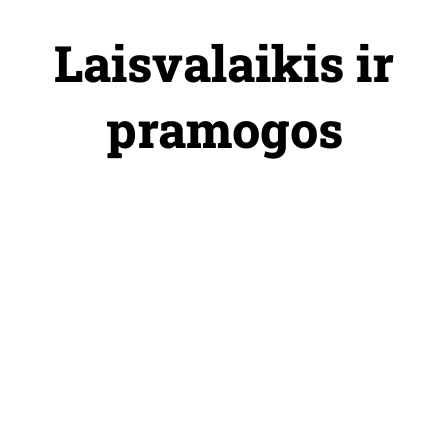
Skip
to
Laisvalaikis ir
content
pramogos