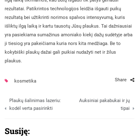
rezultatai. Patikrintos technologijos leidžia išgauti puikų
rezultatą bei užtikrinti norimos spalvos intensyvumą, kuris
išliktų ilgą laiką ir kartu tausotų Jūsų plaukus. Tai dažniausiai
yra pasiekiama sumažinus amoniako kiekį dažų sudėtyje arba
ji tiesiog yra pakeičiama kuria nors kita medžiaga. Be to
kokybiški plaukų dažai gali puikiai nudažyti net ir žilus
plaukus.
Share
kosmetika
Navigacija
Plaukų šalinimas lazeriu:
Auksiniai pakabukai ir jų
tarp
kodėl verta pasirinkti
tipai
įrašų
Susiję: