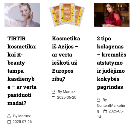
TIRTIR
Kosmetika
2 tipo
kosmetika:
iš Azijos –
kolagenas
kai K-
ar verta
– kremzlės
beauty
ieškoti už
atstatymo
tampa
Europos
ir judėjimo
kasdienyb
ribų?
kokybės
e – ar verta
pagrindas
By
Maruxz
pasiduoti
2025-06-20
By
madai?
ContentMarketin
G
2025-05-
By
Maruxz
14
2025-07-26