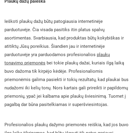
Plaukų dažų paieška
Ieškoti plaukų dažų būtų patogiausia internetinėje
parduotuvėje. Čia visada pasitiks itin platus spalvų
asortimentas. Svarbiausia, kad produktas būtų kokybiškas ir
atitiktų Jūsų poreikius. Šiandien jau ir internetinėje
parduotuvėje yra parduodamos profesionalios
plaukų
tonavimo priemonės
bei tokie plaukų dažai, kuriais ilgą laiką
buvo dažoma tik kirpėjo kėdėje. Profesionaliomis
priemonėmis galima pasiekti ir tokių rezultatų, kad plaukai bus
nudažomi iki kelių tonų. Nors kartais gali prireikti ir papildomų
priemonių, ypač jei kalbama apie plaukų šviesinimą. Tuomet į
pagalbą dar būna pasitelkiamas ir superšviesintojas.
Profesionalios plaukų dažymo priemonės reiškia, kad jos buvo
ilgą laiką tikrinamos, kad būtų išgauti tik patys geriausi