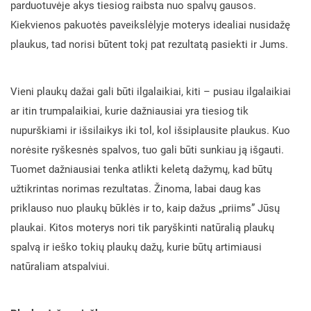
parduotuvėje akys tiesiog raibsta nuo spalvų gausos.
Kiekvienos pakuotės paveikslėlyje moterys idealiai nusidažę
plaukus, tad norisi būtent tokį pat rezultatą pasiekti ir Jums.
Vieni plaukų dažai gali būti ilgalaikiai, kiti – pusiau ilgalaikiai
ar itin trumpalaikiai, kurie dažniausiai yra tiesiog tik
nupurškiami ir išsilaikys iki tol, kol išsiplausite plaukus. Kuo
norėsite ryškesnės spalvos, tuo gali būti sunkiau ją išgauti.
Tuomet dažniausiai tenka atlikti keletą dažymų, kad būtų
užtikrintas norimas rezultatas. Žinoma, labai daug kas
priklauso nuo plaukų būklės ir to, kaip dažus „priims” Jūsų
plaukai. Kitos moterys nori tik paryškinti natūralią plaukų
spalvą ir ieško tokių plaukų dažų, kurie būtų artimiausi
natūraliam atspalviui.