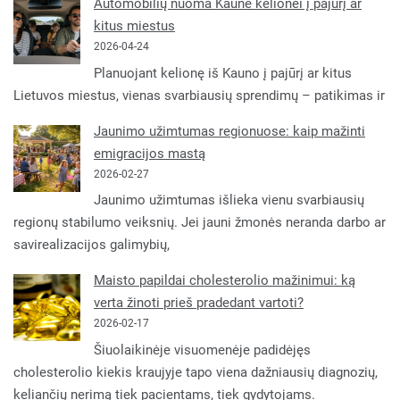
Automobilių nuoma Kaune kelionei į pajūrį ar
kitus miestus
2026-04-24
Planuojant kelionę iš Kauno į pajūrį ar kitus
Lietuvos miestus, vienas svarbiausių sprendimų – patikimas ir
Jaunimo užimtumas regionuose: kaip mažinti
emigracijos mastą
2026-02-27
Jaunimo užimtumas išlieka vienu svarbiausių
regionų stabilumo veiksnių. Jei jauni žmonės neranda darbo ar
savirealizacijos galimybių,
Maisto papildai cholesterolio mažinimui: ką
verta žinoti prieš pradedant vartoti?
2026-02-17
Šiuolaikinėje visuomenėje padidėjęs
cholesterolio kiekis kraujyje tapo viena dažniausių diagnozių,
keliančių nerimą tiek pacientams, tiek gydytojams.