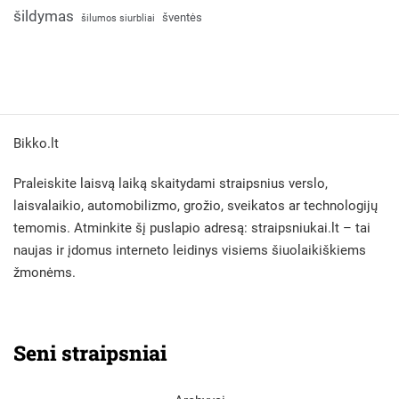
šildymas
šventės
šilumos siurbliai
Bikko.lt
Praleiskite laisvą laiką skaitydami straipsnius verslo,
laisvalaikio, automobilizmo, grožio, sveikatos ar technologijų
temomis. Atminkite šį puslapio adresą:
straipsniukai.lt
– tai
naujas ir įdomus interneto leidinys visiems šiuolaikiškiems
žmonėms.
Seni straipsniai