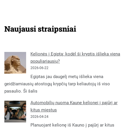
Naujausi straipsniai
Kelionės į Egiptą: kodėl ši kryptis išlieka viena
populiariausių?
2026-06-22
Egiptas jau daugelį metų išlieka viena
geidžiamiausių atostogų krypčių tarp keliautojų iš viso
pasaulio. Ši šalis
Automobilių nuoma Kaune kelionei į pajūrį ar
kitus miestus
2026-04-24
Planuojant kelionę iš Kauno į pajūrį ar kitus