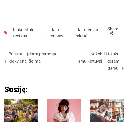
Share
lauko stalo
stalo
stalo teniso
,
,
tenisas
tenisas
raketė
Navigacija
Batutai – įdomi pramoga
Kokybiški šakų
tarp
kiekvienai šeimai
smulkintuvai – geram
darbui
įrašų
Susiję: