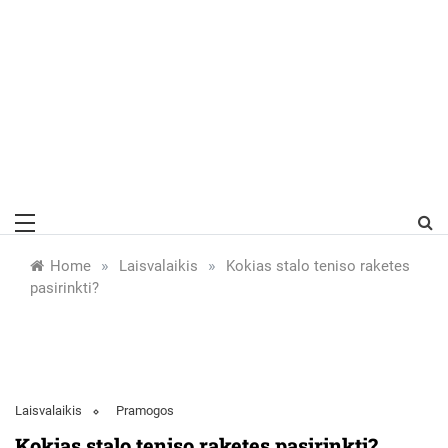
»
»
Home
Laisvalaikis
Kokias stalo teniso raketes
pasirinkti?
Laisvalaikis
Pramogos
Kokias stalo teniso raketes pasirinkti?