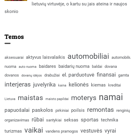
lietuvių virtuvėje, o kartu su jais ateina ir naujos
skonio
Temos
automobiliai
aktyvus laisvalaikis
aksesuarai
automobilių
baidares
baidarių nuoma
nuoma
baldai
dovana
auto nuoma
finansai
el. parduotuvė
dovanos
drabužiai
gamta
dovanų idėjos
interjeras
juvelyrika
kelionės
kiemas
kreditai
kaina
namai
maistas
moterys
Lietuva
maisto papildai
remontas
papuošalai
paskolos
poilsis
pirkiniai
renginių
rūbai
sportas
seksas
technika
organizavimas
santykiai
vaikai
vestuvės
vyrai
turizmas
vandens pramogos