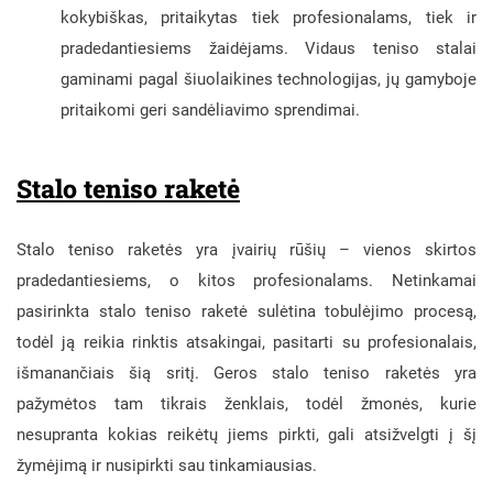
kokybiškas, pritaikytas tiek profesionalams, tiek ir
pradedantiesiems žaidėjams. Vidaus teniso stalai
gaminami pagal šiuolaikines technologijas, jų gamyboje
pritaikomi geri sandėliavimo sprendimai.
Stalo teniso raketė
Stalo teniso raketės yra įvairių rūšių – vienos skirtos
pradedantiesiems, o kitos profesionalams. Netinkamai
pasirinkta stalo teniso raketė sulėtina tobulėjimo procesą,
todėl ją reikia rinktis atsakingai, pasitarti su profesionalais,
išmanančiais šią sritį. Geros stalo teniso raketės yra
pažymėtos tam tikrais ženklais, todėl žmonės, kurie
nesupranta kokias reikėtų jiems pirkti, gali atsižvelgti į šį
žymėjimą ir nusipirkti sau tinkamiausias.