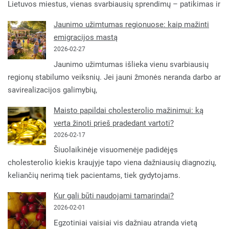
Lietuvos miestus, vienas svarbiausių sprendimų – patikimas ir
Jaunimo užimtumas regionuose: kaip mažinti
emigracijos mastą
2026-02-27
Jaunimo užimtumas išlieka vienu svarbiausių
regionų stabilumo veiksnių. Jei jauni žmonės neranda darbo ar
savirealizacijos galimybių,
Maisto papildai cholesterolio mažinimui: ką
verta žinoti prieš pradedant vartoti?
2026-02-17
Šiuolaikinėje visuomenėje padidėjęs
cholesterolio kiekis kraujyje tapo viena dažniausių diagnozių,
keliančių nerimą tiek pacientams, tiek gydytojams.
Kur gali būti naudojami tamarindai?
2026-02-01
Egzotiniai vaisiai vis dažniau atranda vietą