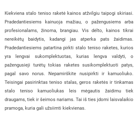
Kiekviena stalo teniso raketė kainos atžvilgiu taipogi skiriasi.
Pradedantiesiems kainuoja mažiau, o pažengusiems arba
profesionalams, žinoma, brangiau. Vis dėlto, kainos tikrai
nereikėtų baidytis, kadangi jas atperka pats žaidimas.
Pradedantiesiems patartina pirkti stalo teniso raketes, kurios
yra lengvai sukomplektuotas, kurias lengva valdyti, o
pažengusieji turėtų tokias raketes susikomplektuoti patys,
pagal savo norus. Nepamirškite nusipirkti ir kamuoliuko.
Teisingai pasirinktas teniso stalas, geros raketės ir tinkamas
stalo teniso kamuoliukas leis mėgautis žaidimu tiek
draugams, tiek ir šeimos nariams. Tai iš ties įdomi laisvalaikio
pramoga, kuria gali užsiimti kiekvienas.