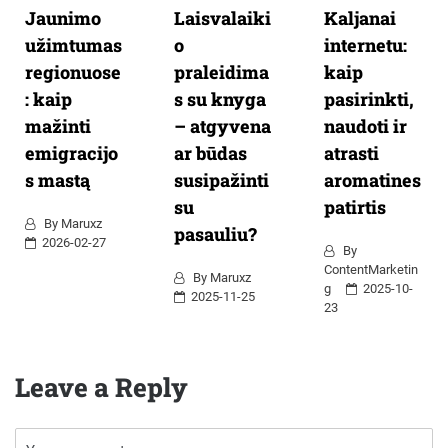
Jaunimo
Laisvalaiki
Kaljanai
užimtumas
o
internetu:
regionuose
praleidima
kaip
: kaip
s su knyga
pasirinkti,
mažinti
– atgyvena
naudoti ir
emigracijo
ar būdas
atrasti
s mastą
susipažinti
aromatines
su
patirtis
By
Maruxz
pasauliu?
2026-02-27
By
ContentMarketin
By
Maruxz
G
2025-10-
2025-11-25
23
Leave a Reply