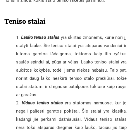
norisi ir žinoti, kokis stalo teniso raketes pasirinkti.
Teniso stalai
Lauko teniso stalas
yra skirtas žmonėms, kurie nori jį
statyti lauke. Šie teniso stalai yra atsparūs vandeniui ir
kitoms gamtos išdaigoms, tokioms kaip itin ryškūs
saulės spinduliai, pūga ar vėjas. Lauko teniso stalai yra
aukštos kokybės, todėl jiems niekas nebaisu. Taip pat,
norint daug laiko neskirti teniso stalo priežiūrai, tokie
stalai statomi ir drėgnose patalpose, tokiose kaip rūsys
ar garažas.
Vidaus teniso stalas
yra statomas namuose, kur jo
negali paliesti gamtos pokštai. Šie stalai yra klasika,
kadangi jie perkami dažniausiai. Vidaus teniso stalas
nėra toks atsparus drėgmei kaip lauko, tačiau jis taip