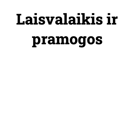
Skip
to
Laisvalaikis ir
content
pramogos