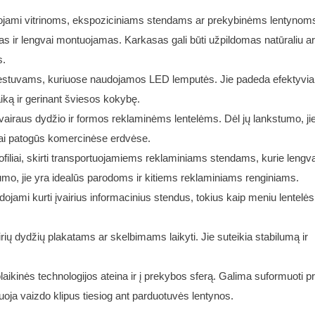
audojami vitrinoms, ekspoziciniams stendams ar prekybinėms lentynoms
ngvas ir lengvai montuojamas. Karkasas gali būti užpildomas natūraliu a
s.
i šviestuvams, kuriuose naudojamos LED lemputės. Jie padeda efektyvia
iką ir gerinant šviesos kokybę.
ti įvairaus dydžio ir formos reklaminėms lentelėms. Dėl jų lankstumo, ji
labai patogūs komercinėse erdvėse.
profiliai, skirti transportuojamiems reklaminiams stendams, kurie lengva
irtumo, jie yra idealūs parodoms ir kitiems reklaminiams renginiams.
udojami kurti įvairius informacinius stendus, tokius kaip meniu lentelės
vairių dydžių plakatams ar skelbimams laikyti. Jie suteikia stabilumą ir
aikinės technologijos ateina ir į prekybos sferą. Galima suformuoti pro
oja vaizdo klipus tiesiog ant parduotuvės lentynos.