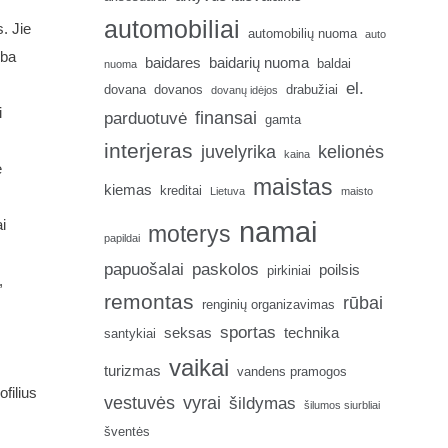
automobiliai
. Jie
automobilių nuoma
auto
rba
baidares
baidarių nuoma
baldai
nuoma
el.
dovana
dovanos
drabužiai
dovanų idėjos
i
finansai
parduotuvė
gamta
interjeras
juvelyrika
kelionės
kaina
e
maistas
kiemas
kreditai
Lietuva
maisto
namai
i
moterys
papildai
papuošalai
paskolos
poilsis
pirkiniai
,
remontas
rūbai
renginių organizavimas
sportas
seksas
technika
santykiai
vaikai
turizmas
vandens pramogos
filius
vestuvės
vyrai
šildymas
šilumos siurbliai
šventės