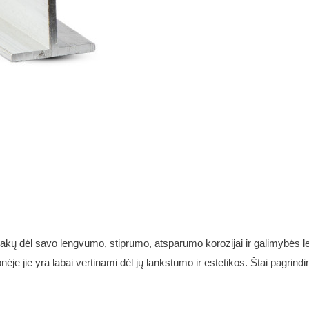
akų dėl savo lengvumo, stiprumo, atsparumo korozijai ir galimybės l
je jie yra labai vertinami dėl jų lankstumo ir estetikos. Štai pagrindin