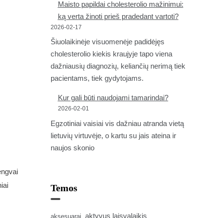
Maisto papildai cholesterolio mažinimui:
ką verta žinoti prieš pradedant vartoti?
2026-02-17
Šiuolaikinėje visuomenėje padidėjęs
cholesterolio kiekis kraujyje tapo viena
dažniausių diagnozių, keliančių nerimą tiek
pacientams, tiek gydytojams.
Kur gali būti naudojami tamarindai?
2026-02-01
Egzotiniai vaisiai vis dažniau atranda vietą
lietuvių virtuvėje, o kartu su jais ateina ir
naujos skonio
engvai
iai
Temos
aktyvus laisvalaikis
aksesuarai