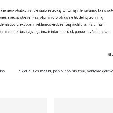
je nėra atsitiktinis. Jie siūlo estetiką, tvirtumą ir lengvumą, kuris sut
 specialistai renkasi aliuminio profilius ne tik dėl jų techninių
odernizuoti prekybos ir reklamos erdves. Šių profilių lankstumas ir
iuminio profilius įsigyti galima ir internetu iš el. parduotuvės
https://e-
Sh
dos
5 geriausios mašinų parko ir poilsio zonų valdymo galim