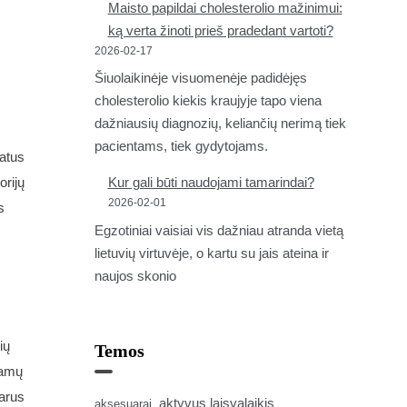
Maisto papildai cholesterolio mažinimui:
ką verta žinoti prieš pradedant vartoti?
2026-02-17
Šiuolaikinėje visuomenėje padidėjęs
cholesterolio kiekis kraujyje tapo viena
dažniausių diagnozių, keliančių nerimą tiek
pacientams, tiek gydytojams.
latus
orijų
Kur gali būti naudojami tamarindai?
2026-02-01
s
Egzotiniai vaisiai vis dažniau atranda vietą
lietuvių virtuvėje, o kartu su jais ateina ir
naujos skonio
ių
Temos
namų
varus
aktyvus laisvalaikis
aksesuarai