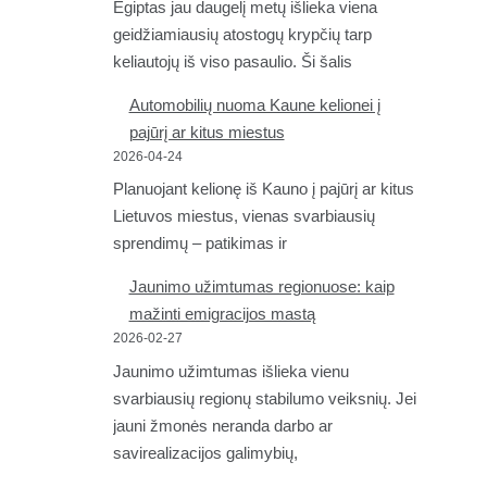
Egiptas jau daugelį metų išlieka viena
geidžiamiausių atostogų krypčių tarp
keliautojų iš viso pasaulio. Ši šalis
Automobilių nuoma Kaune kelionei į
pajūrį ar kitus miestus
2026-04-24
Planuojant kelionę iš Kauno į pajūrį ar kitus
Lietuvos miestus, vienas svarbiausių
sprendimų – patikimas ir
Jaunimo užimtumas regionuose: kaip
mažinti emigracijos mastą
2026-02-27
Jaunimo užimtumas išlieka vienu
svarbiausių regionų stabilumo veiksnių. Jei
jauni žmonės neranda darbo ar
savirealizacijos galimybių,