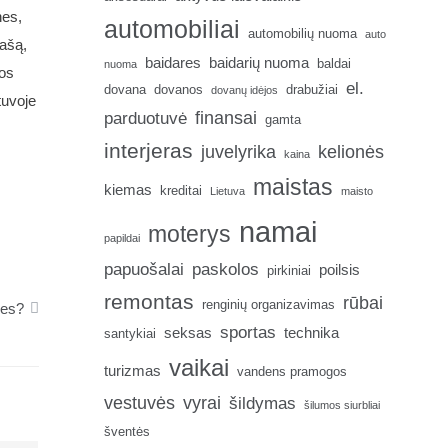
nes,
automobiliai
automobilių nuoma
auto
rašą,
baidares
baidarių nuoma
baldai
nuoma
jos
el.
dovana
dovanos
drabužiai
dovanų idėjos
tuvoje
finansai
parduotuvė
gamta
interjeras
juvelyrika
kelionės
kaina
maistas
kiemas
kreditai
Lietuva
maisto
namai
moterys
papildai
papuošalai
paskolos
poilsis
pirkiniai
remontas
rūbai
renginių organizavimas
ves?
sportas
seksas
technika
santykiai
vaikai
turizmas
vandens pramogos
vestuvės
vyrai
šildymas
šilumos siurbliai
šventės