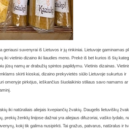
yra geriausi suvenyrai iš Lietuvos ir jų rinkiniai. Lietuvoje gaminamas p
 iki vietinio dizaino iki liaudies meno. Prekė iš bet kurios iš šių kateg
iu jūsų namų ar drabužių spintos papildymu. Vietinis dizainas. Vietini
nklams skirti kioskai, dizaino prekyvietės siūlo Lietuvoje sukurtus ir
turi omenyje pirkėjus, ieškančius šiuolaikinio stiliaus savo namams ar
gaminį.
ių iki natūraliais aliejais kvepiančių žvakių. Daugelis lietuviškų žvak
, prekių ženklų linijose dažnai yra aliejaus difuzoriai, vaško lydalo, 
uvenyrų, kokį tik galima nusipirkti. Tai gražus, patvarus, natūralus ir t