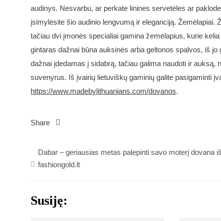
audinys. Nesvarbu, ar perkate linines servetėles ar paklode
įsimylėsite šio audinio lengvumą ir eleganciją. Žemėlapiai. Ž
tačiau dvi įmonės specialiai gamina žemėlapius, kurie kelia
gintaras dažnai būna auksinės arba geltonos spalvos, iš jo g
dažnai įdedamas į sidabrą, tačiau galima naudoti ir auksą, 
suvenyrus. Iš įvairių lietuviškų gaminių galite pasigaminti įv
https://www.madebylithuanians.com/dovanos
.
Share
Navigacija
Dabar – geriausias metas palepinti savo moterį dovana i
tarp
fashiongold.lt
įrašų
Susiję: