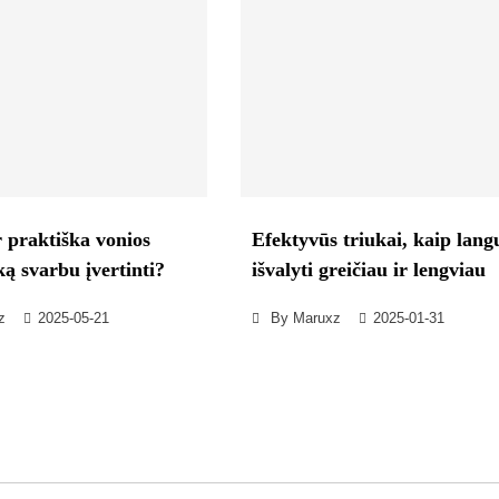
r praktiška vonios
Efektyvūs triukai, kaip lang
ką svarbu įvertinti?
išvalyti greičiau ir lengviau
z
2025-05-21
By
Maruxz
2025-01-31