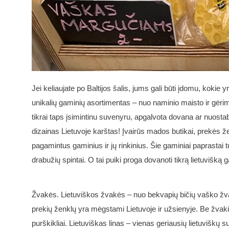
Jei keliaujate po Baltijos šalis, jums gali būti įdomu, kokie 
unikalių gaminių asortimentas – nuo ​​naminio maisto ir gėrimų
tikrai taps įsimintinu suvenyru, apgalvota dovana ar nuostab
dizainas Lietuvoje karštas! Įvairūs mados butikai, prekės že
pagamintus gaminius ir jų rinkinius. Šie gaminiai paprastai 
drabužių spintai. O tai puiki proga dovanoti tikrą lietuvišką 
Žvakės. Lietuviškos žvakės – nuo ​​bekvapių bičių vaško žvak
prekių ženklų yra mėgstami Lietuvoje ir užsienyje. Be žvakių
purškikliai. Lietuviškas linas – vienas geriausių lietuviškų s