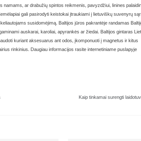
s namams, ar drabužių spintos reikmenis, pavyzdžiui, linines palaidi
emėlapiai gali pasirodyti keistokai įtraukiami į lietuviškų suvenyrų są
 keliautojams susidomėjimą. Baltijos jūros pakrantėje randamas Balti
aminami auskarai, karoliai, apyrankės ar žiedai. Baltijos gintaras Lie
naudoti kuriant aksesuarus ant odos, įkomponuoti į magnetus ir kitus
airius rinkinius. Daugiau informacijos rasite internetiniame puslapyje
š
Kaip tinkamai surengti laidotu