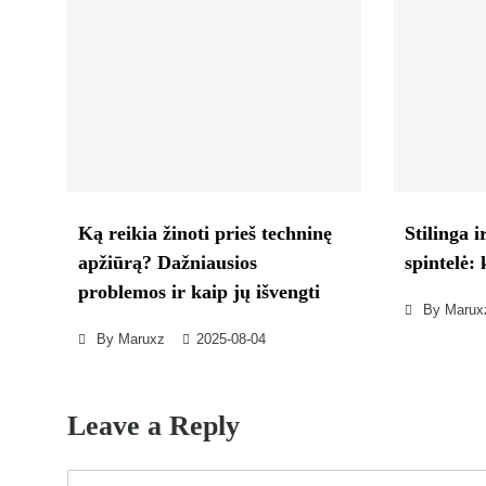
Ką reikia žinoti prieš techninę
Stilinga i
apžiūrą? Dažniausios
spintelė: 
problemos ir kaip jų išvengti
By
Marux
By
Maruxz
2025-08-04
Leave a Reply